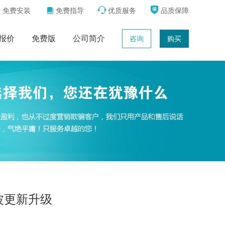



免费安装
免费指导
优质服务
品质保障

报价
免费版
公司简介
咨询
购买
波更新升级