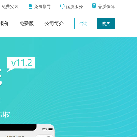



免费安装
免费指导
优质服务
品质保障

报价
免费版
公司简介
咨询
购买