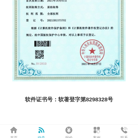
软件证书号：软著登字第
8298328
号





首页
动态
报价
案例
联系