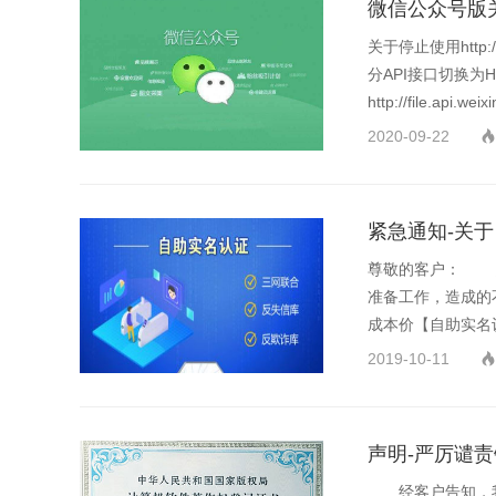
微信公众号版关于停止
关于停止使用http:
分API接口切换为
http://file.api.weixi
2020-09-22

紧急通知-关
尊敬的客户： 您
准备工作，造成的
成本价【自助实名认证
2019-10-11

声明-严厉谴
经客户告知，我