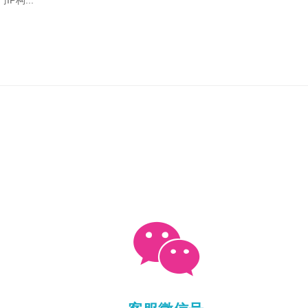
构...
