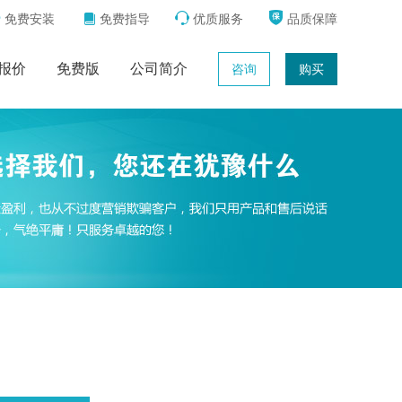



免费安装
免费指导
优质服务
品质保障

报价
免费版
公司简介
咨询
购买