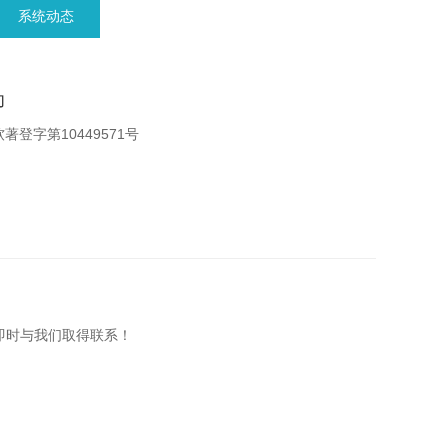
系统动态
功
登字第10449571号
即时与我们取得联系！