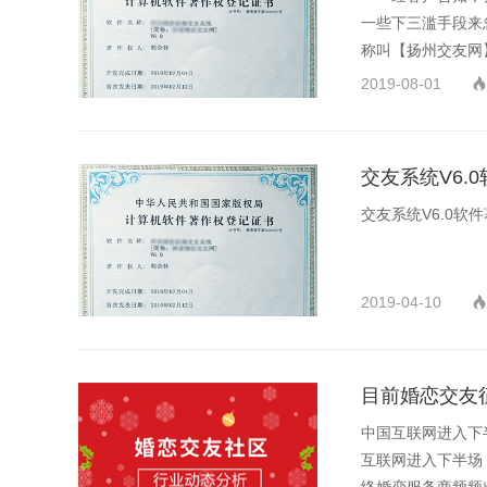
一些下三滥手段来
称叫【扬州交友网
2019-08-01

交友系统V6.
交友系统V6.0软
2019-04-10

目前婚恋交友
中国互联网进入下
互联网进入下半场